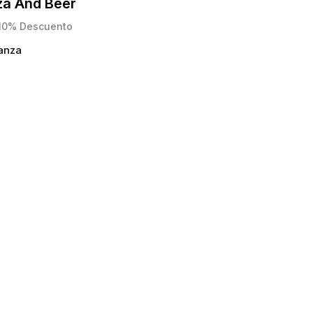
za And Beer
10% Descuento
anza