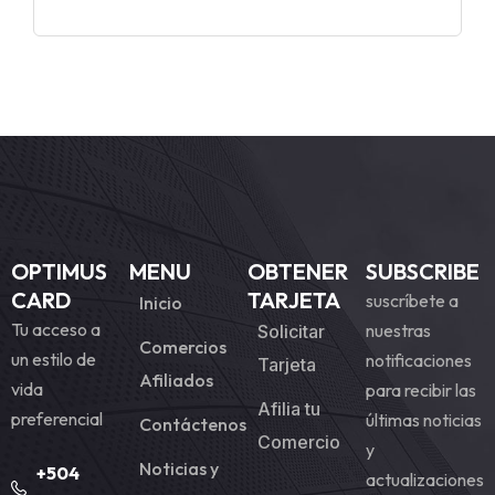
OPTIMUS
MENU
OBTENER
SUBSCRIBE
CARD
TARJETA
suscríbete a
Inicio
Tu acceso a
nuestras
Solicitar
Comercios
un estilo de
notificaciones
Tarjeta
Afiliados
vida
para recibir las
Afilia tu
preferencial
últimas noticias
Contáctenos
Comercio
y
Noticias y
+504
actualizaciones