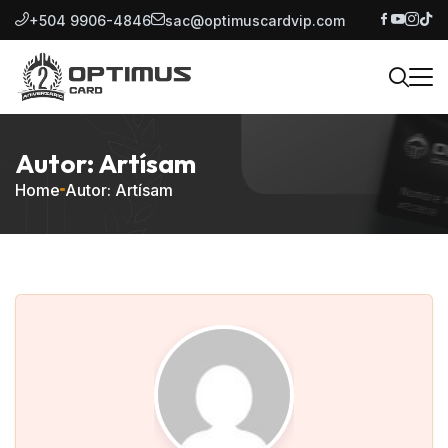
+504 9906-4846
sac@optimuscardvip.com
Autor: Artísam
Home
Autor: Artísam