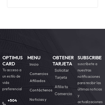
OPTIMUS
MENU
OBTENER
SUBSCRIBE
CARD
TARJETA
suscríbete a
Inicio
Tu acceso a
nuestras
Solicitar
Comercios
un estilo de
notificaciones
Tarjeta
Afiliados
vida
para recibir las
Afilia tu
preferencial
últimas noticias
Contáctenos
Comercio
y
Noticias y
+504
actualizaciones