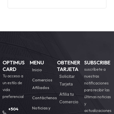
OPTIMUS
MENU
OBTENER
SUBSCRIBE
CARD
TARJETA
suscríbete a
Inicio
Tu acceso a
nuestras
Solicitar
Comercios
un estilo de
notificaciones
Tarjeta
Afiliados
vida
para recibir las
Afilia tu
preferencial
últimas noticias
Contáctenos
Comercio
y
Noticias y
+504
actualizaciones