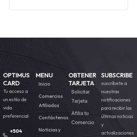
OPTIMUS
MENU
OBTENER
SUBSCRIBE
CARD
TARJETA
suscríbete a
Inicio
Tu acceso a
nuestras
Solicitar
Comercios
un estilo de
notificaciones
Tarjeta
Afiliados
vida
para recibir las
Afilia tu
preferencial
últimas noticias
Contáctenos
Comercio
y
Noticias y
+504
actualizaciones