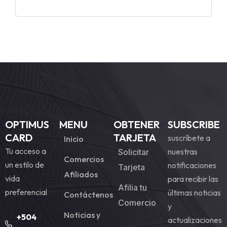
OPTIMUS
MENU
OBTENER
SUBSCRIBE
CARD
TARJETA
suscríbete a
Inicio
Tu acceso a
nuestras
Solicitar
Comercios
un estilo de
notificaciones
Tarjeta
Afiliados
vida
para recibir las
Afilia tu
preferencial
últimas noticias
Contáctenos
Comercio
y
Noticias y
+504
actualizaciones