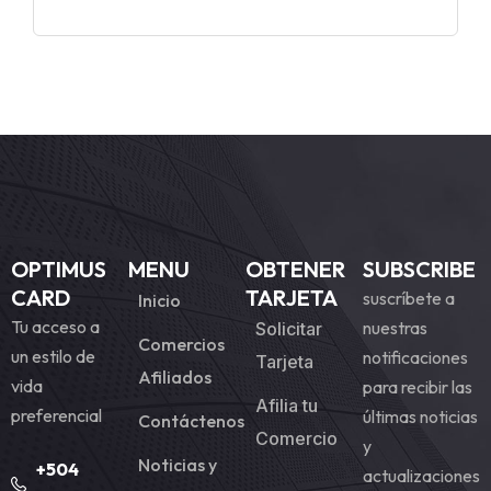
OPTIMUS
MENU
OBTENER
SUBSCRIBE
CARD
TARJETA
suscríbete a
Inicio
Tu acceso a
nuestras
Solicitar
Comercios
un estilo de
notificaciones
Tarjeta
Afiliados
vida
para recibir las
Afilia tu
preferencial
últimas noticias
Contáctenos
Comercio
y
Noticias y
+504
actualizaciones