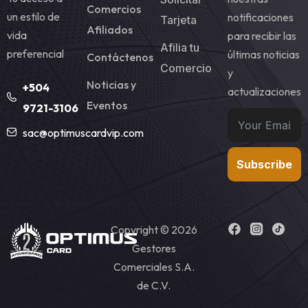
Comercios
un estilo de
notificaciones
Tarjeta
Afiliados
vida
para recibir las
Afilia tu
preferencial
últimas noticias
Contáctenos
Comercio
y
Noticias y
+504
actualizaciones
Eventos
9721-3106
sac@optimuscardvip.com
Subscribe
Copyright © 2026
Gestores
Comerciales S.A.
de C.V.