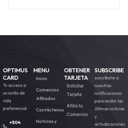
OPTIMUS
MENU
OBTENER
SUBSCRIBE
CARD
TARJETA
suscríbete a
Inicio
Tu acceso a
nuestras
Solicitar
Comercios
un estilo de
notificaciones
Tarjeta
Afiliados
vida
para recibir las
Afilia tu
preferencial
últimas noticias
Contáctenos
Comercio
y
Noticias y
+504
actualizaciones