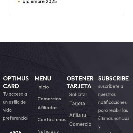
diciembre 2025
OPTIMUS
MENU
OBTENER
SUBSCRIBE
CARD
TARJETA
suscríbete a
Inicio
Tu acceso a
nuestras
Solicitar
Comercios
un estilo de
notificaciones
Tarjeta
Afiliados
vida
para recibir las
Afilia tu
preferencial
últimas noticias
Contáctenos
Comercio
y
Noticias y
+504