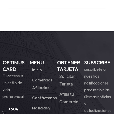
OPTIMUS
MENU
OBTENER
SUBSCRIBE
CARD
TARJETA
suscríbete a
Inicio
Tu acceso a
nuestras
Solicitar
Comercios
un estilo de
notificaciones
Tarjeta
Afiliados
vida
para recibir las
Afilia tu
preferencial
últimas noticias
Contáctenos
Comercio
y
Noticias y
+504
actualizaciones