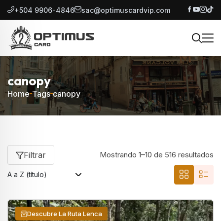
+504 9906-4846
sac@optimuscardvip.com
canopy
Home
Tags
canopy
Filtrar
Mostrando 1–10 de 516 resultados
Descubre La Ruta Lenca