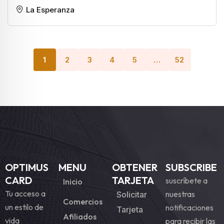
La Esperanza
1
2
3
4
5
…
52
OPTIMUS
MENU
OBTENER
SUBSCRIBE
CARD
TARJETA
suscríbete a
Inicio
Tu acceso a
nuestras
Solicitar
Comercios
un estilo de
notificaciones
Tarjeta
Afiliados
vida
para recibir las