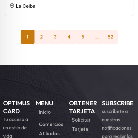
La Ceiba
1
2
3
4
5
…
52
OPTIMUS
MENU
OBTENER
SUBSCRIBE
CARD
TARJETA
suscríbete a
Inicio
Tu acceso a
nuestras
Solicitar
Comercios
un estilo de
notificaciones
Tarjeta
Afiliados
vida
para recibir las