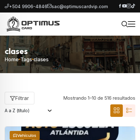
+504 9906-4846
sac@optimuscardvip.com
clases
Home
Tags
clases
Filtrar
Mostrando 1–10 de 516 resultados
Vehículos