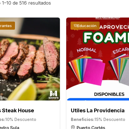
1–10 de 516 resultados
rantes
Educación
s Steak House
Utiles La Providencia
os
10% Descuento
Beneficios
15% Descuento
edro Sula
Puerto Cortés