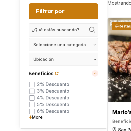
Mostrando 
Filtrar por
Restau
Seleccione una categoría
Ubicación
Beneficios
2% Descuento
3% Descuento
4% Descuento
5% Descuento
6% Descuento
Mario’
More
Benefici
San P