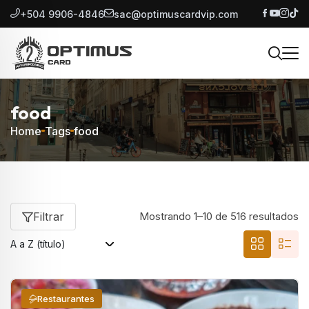
+504 9906-4846
sac@optimuscardvip.com
food
Home
Tags
food
Filtrar
Mostrando 1–10 de 516 resultados
Restaurantes