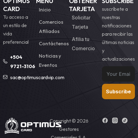
OPTIMUS
MENU
OBTENER
SUBSCRIBE
CARD
TARJETA
suscríbete a
Inicio
Tu acceso a
nuestras
Solicitar
Comercios
un estilo de
notificaciones
Tarjeta
Afiliados
vida
para recibir las
Afilia tu
preferencial
últimas noticias
Contáctenos
Comercio
y
Noticias y
+504
actualizaciones
Eventos
9721-3106
sac@optimuscardvip.com
Subscribe
Copyright © 2026
Gestores
Comerciales S.A.