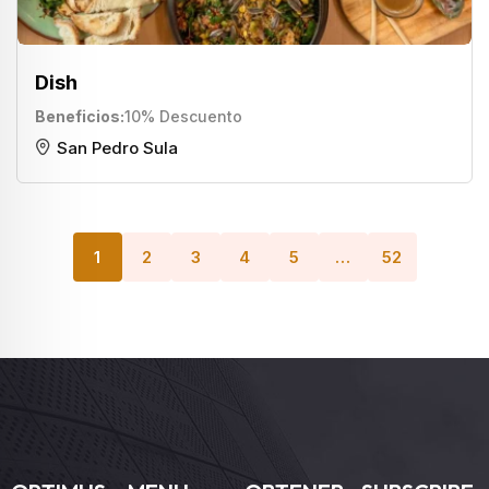
Dish
Beneficios
10% Descuento
San Pedro Sula
1
2
3
4
5
…
52