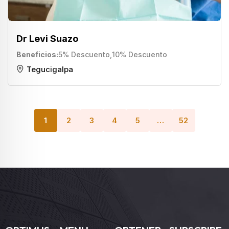
Dr Levi Suazo
Beneficios
5% Descuento
,
10% Descuento
Tegucigalpa
1
2
3
4
5
…
52