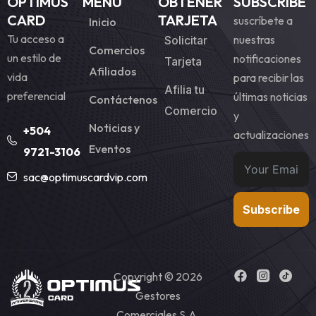
OPTIMUS
MENU
OBTENER
SUBSCRIBE
CARD
TARJETA
suscríbete a
Inicio
Tu acceso a
nuestras
Solicitar
Comercios
un estilo de
notificaciones
Tarjeta
Afiliados
vida
para recibir las
Afilia tu
preferencial
últimas noticias
Contáctenos
Comercio
y
Noticias y
+504
actualizaciones
Eventos
9721-3106
sac@optimuscardvip.com
Subscribe
Copyright © 2026
Gestores
Comerciales S.A.