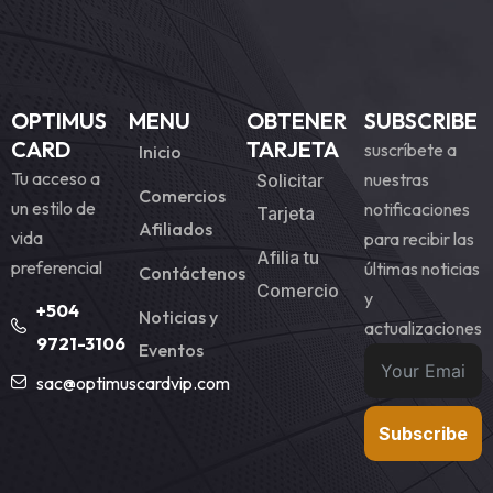
OPTIMUS
MENU
OBTENER
SUBSCRIBE
CARD
TARJETA
suscríbete a
Inicio
Tu acceso a
nuestras
Solicitar
Comercios
un estilo de
notificaciones
Tarjeta
Afiliados
vida
para recibir las
Afilia tu
preferencial
últimas noticias
Contáctenos
Comercio
y
+504
Noticias y
actualizaciones
9721-3106
Eventos
sac@optimuscardvip.com
Subscribe