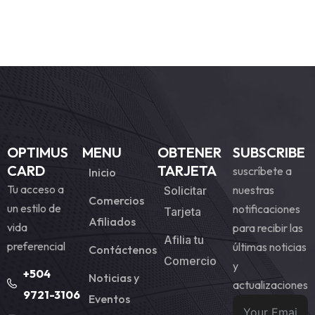
OPTIMUS
MENU
OBTENER
SUBSCRIBE
CARD
TARJETA
suscríbete a
Inicio
Tu acceso a
nuestras
Solicitar
Comercios
un estilo de
notificaciones
Tarjeta
Afiliados
vida
para recibir las
Afilia tu
preferencial
últimas noticias
Contáctenos
Comercio
y
+504
Noticias y
actualizaciones
9721-3106
Eventos