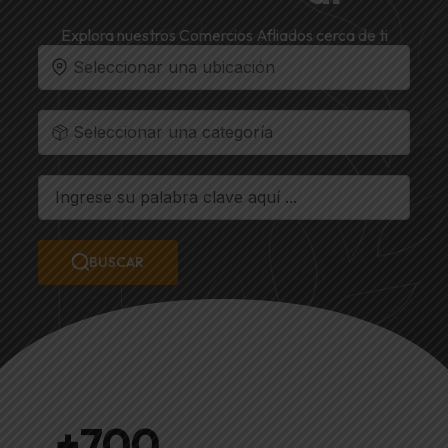
Explora nuestros Comercios Afliados cerca de ti
Seleccionar una ubicación
Seleccionar una categoría
BUSCAR
+
700