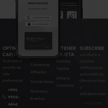
OPTIMUS
MENU
OBTENER
SUBSCRIBE
CARD
TARJETA
suscríbete a
Inicio
Tu acceso a
nuestras
Solicitar
Comercios
un estilo de
notificaciones
Tarjeta
Afiliados
vida
para recibir las
Afilia tu
preferencial
últimas noticias
Contáctenos
Comercio
y
+504
Noticias y
actualizaciones
9906-
Eventos
4846