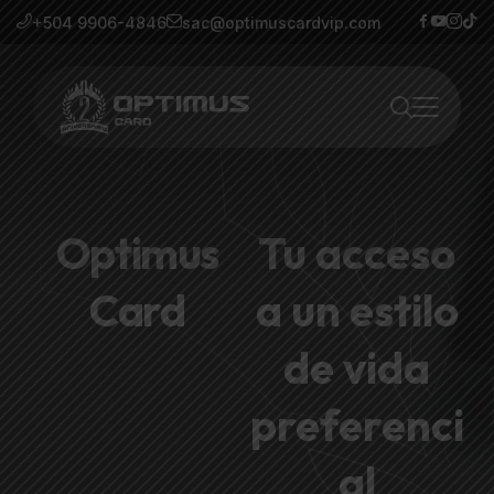
+504 9906-4846
sac@optimuscardvip.com
Optimus
Tu acceso
Card
a un estilo
de vida
preferenci
al