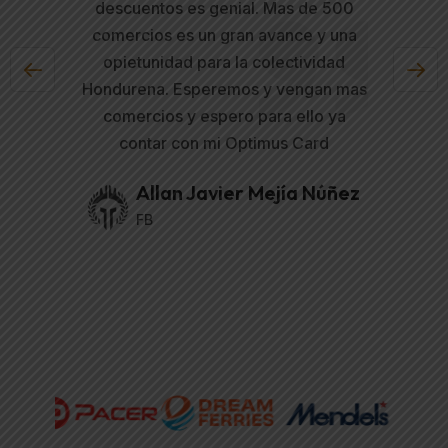
n una
descuentos es genial. Mas de 500
prom
ener!
comercios es un gran avance y una
tarj
ente
opietunidad para la colectividad
Fel
Hondurena. Esperemos y vengan mas
comercios y espero para ello ya
News
contar con mi Optimus Card
Allan Javier Mejía Núñez
FB