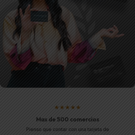
★★★★★
tos
Mas de 500 comercios
Ca
cceso a
Pienso que contar con una tarjeta de
La can