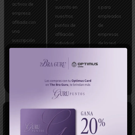
activos de
suscrito en
s para
empresa
nuestros
empleados
afiliada con
puntos de
de
una
afiliación
empresas
suscripción
individual.
de la red.
anual a
precio
preferencia
l.
¿Tienes