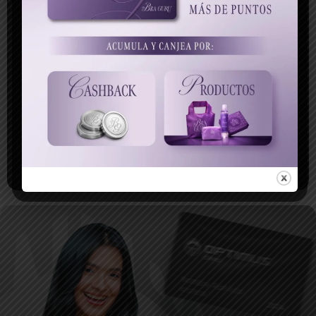
alguna
Atención al Cliente:
+504 9906-
pregunta
4846
?
Nos encantaría
saber de ti, Estamos
listos y queremos
ayudarte.