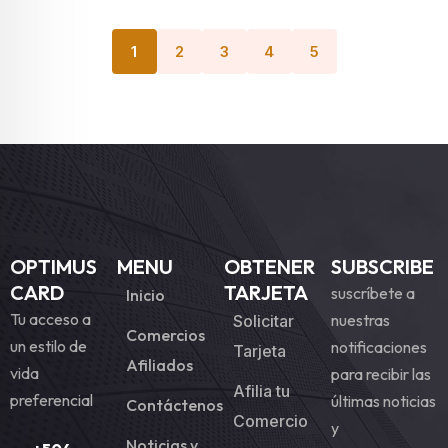
1
2
3
4
5
OPTIMUS
MENU
OBTENER
SUBSCRIBE
CARD
TARJETA
suscríbete a
Inicio
Tu acceso a
nuestras
Solicitar
Comercios
un estilo de
notificaciones
Tarjeta
Afiliados
vida
para recibir las
Afilia tu
preferencial
últimas noticias
Contáctenos
Comercio
y
Noticias y