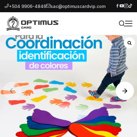
+504 9906-4846
sac@optimuscardvip.com