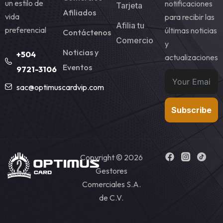
un estilo de
notificaciones
Tarjeta
Afiliados
vida
para recibir las
Afilia tu
preferencial
últimas noticias
Contáctenos
Comercio
y
Noticias y
+504
actualizaciones
Eventos
9721-3106
sac@optimuscardvip.com
Subscribe
Copyright © 2026
Gestores
Comerciales S.A.
de C.V.