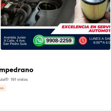
Sampedrano
ula
191 vistos
ios