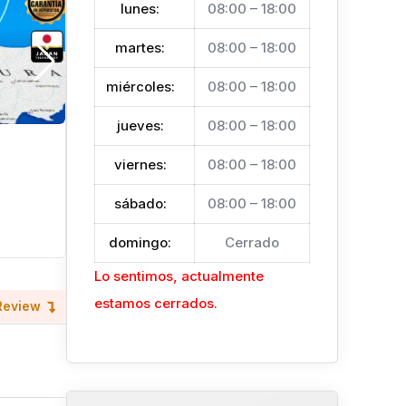
lunes
:
08:00 – 18:00
martes
:
08:00 – 18:00
miércoles
:
08:00 – 18:00
jueves
:
08:00 – 18:00
X - GPS
viernes
:
08:00 – 18:00
Hace 6 meses
sábado
:
08:00 – 18:00
La Ceiba
Vehículos
domingo
:
Cerrado
Lo sentimos, actualmente
estamos cerrados.
Review