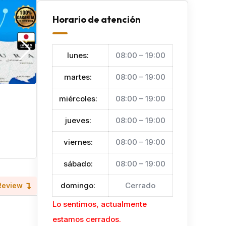
Horario de atención
lunes
:
08:00 – 19:00
martes
:
08:00 – 19:00
miércoles
:
08:00 – 19:00
X - GPS
Hace 6 meses
jueves
:
08:00 – 19:00
La Ceiba
viernes
Vehículos
:
08:00 – 19:00
sábado
:
08:00 – 19:00
domingo
:
Cerrado
Review
Lo sentimos, actualmente
estamos cerrados.