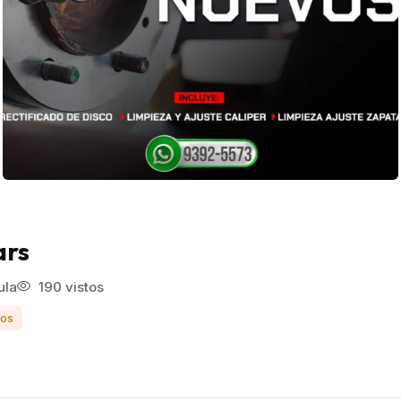
ars
ula
190 vistos
ios