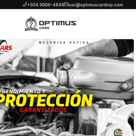
+504 9906-4846
sac@optimuscardvip.com