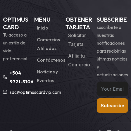
OPTIMUS
MENU
OBTENER
SUBSCRIBE
CARD
TARJETA
suscríbete a
Inicio
Tu acceso a
nuestras
Solicitar
Comercios
un estilo de
notificaciones
Tarjeta
Afiliados
vida
para recibir las
Afilia tu
preferencial
últimas noticias
Contáctenos
Comercio
y
Noticias y
+504
actualizaciones
Eventos
9721-3106
sac@optimuscardvip.com
Subscribe