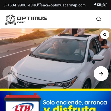
+504 9906-4846
sac@optimuscardvip.com