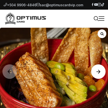
+504 9906-4846
sac@optimuscardvip.com