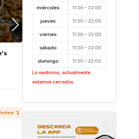
miércoles
:
11:30 – 22:00
jueves
:
11:30 – 22:00
viernes
:
11:30 – 22:00
sábado
:
11:30 – 22:00
e's
Gypsy RestaBar
domingo
:
11:30 – 22:00
Hace 5 meses
Roatán
Lo sentimos, actualmente
Restaurantes
estamos cerrados.
Review