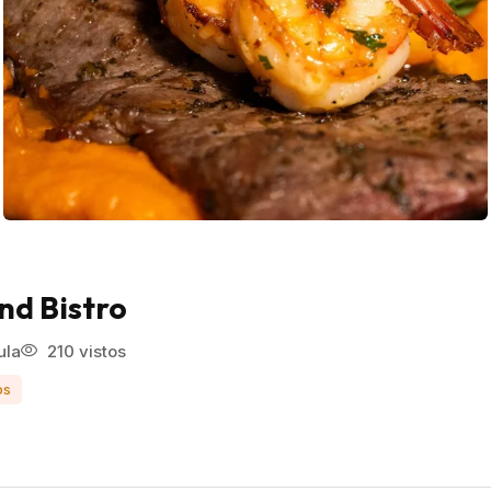
nd Bistro
ula
210 vistos
os