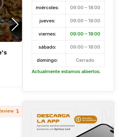
miércoles
:
09:00 – 18:00
jueves
:
09:00 – 18:00
viernes
:
09:00 – 18:00
sábado
:
09:00 – 18:00
e's
Gypsy RestaBar
domingo
:
Cerrado
Hace 5 meses
Roatán
Actualmente estamos abiertos.
Restaurantes
Review