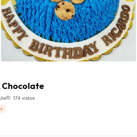
& Chocolate
ula
174 vistos
os