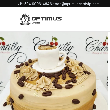
+504 9906-4846
sac@optimuscardvip.com