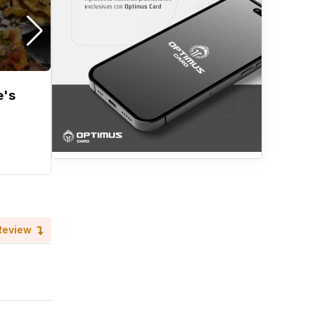
e's
Gypsy RestaBar
Hace 5 meses
Roatán
Restaurantes
Review