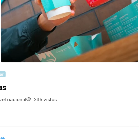
ar
as
vel nacional
235 vistos