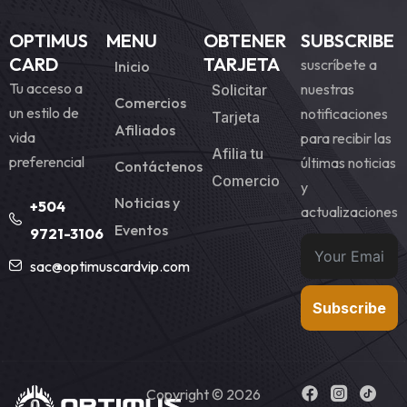
OPTIMUS
MENU
OBTENER
SUBSCRIBE
CARD
TARJETA
suscríbete a
Inicio
Tu acceso a
nuestras
Solicitar
Comercios
un estilo de
notificaciones
Tarjeta
Afiliados
vida
para recibir las
Afilia tu
preferencial
últimas noticias
Contáctenos
Comercio
y
Noticias y
+504
actualizaciones
Eventos
9721-3106
sac@optimuscardvip.com
Subscribe
Copyright © 2026