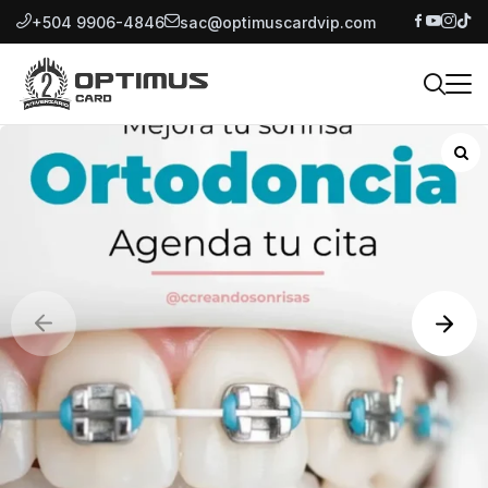
+504 9906-4846
sac@optimuscardvip.com