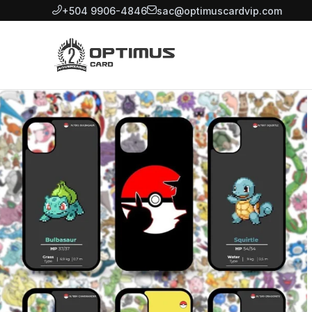
+504 9906-4846
sac@optimuscardvip.com