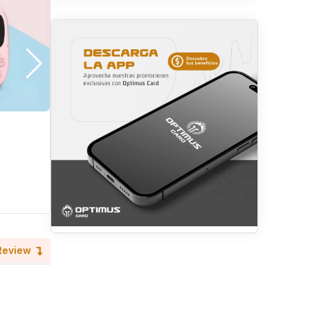
Finde Gaming Esport
Hace 7 meses
San Pedro Sula
Tecnología
Review