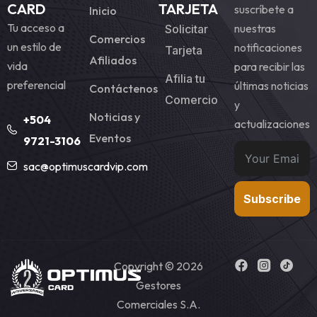
CARD
TARJETA
suscríbete a
Inicio
Tu acceso a
nuestras
Solicitar
Comercios
un estilo de
notificaciones
Tarjeta
Afiliados
vida
para recibir las
Afilia tu
preferencial
últimas noticias
Contáctenos
Comercio
y
Noticias y
+504
actualizaciones
Eventos
9721-3106
sac@optimuscardvip.com
Subscribe
Copyright © 2026
Gestores
Comerciales S.A.