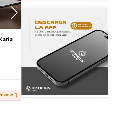
Karla
The Cookie Jar
Hace 5 meses
Tegucigalpa
Otros
Review