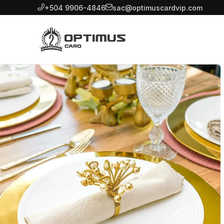
+504 9906-4846
sac@optimuscardvip.com