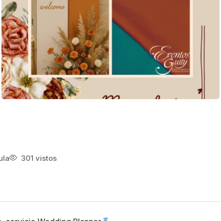
ula
301 vistos