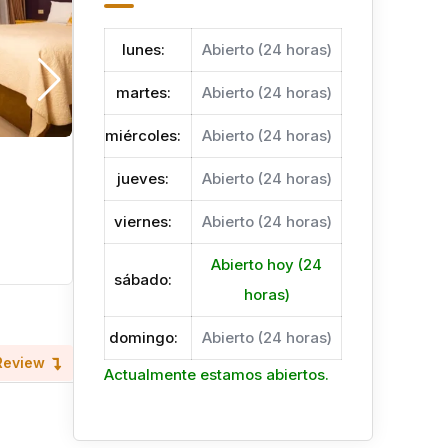
lunes
:
Abierto (24 horas)
martes
:
Abierto (24 horas)
miércoles
:
Abierto (24 horas)
SunSet Hut Hostal
jueves
:
Abierto (24 horas)
Hace 6 meses
viernes
:
Abierto (24 horas)
Omoa
Turismo
Abierto hoy (24
sábado
:
horas)
domingo
:
Abierto (24 horas)
Review
Actualmente estamos abiertos.