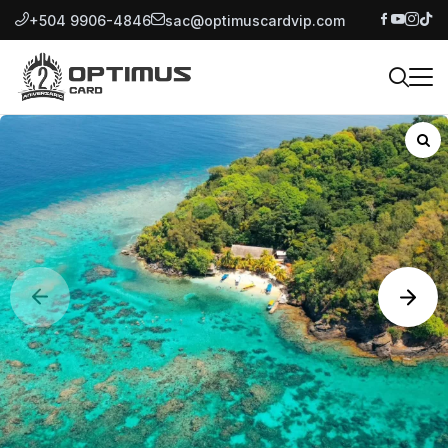
+504 9906-4846
sac@optimuscardvip.com