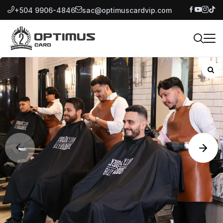
+504 9906-4846
sac@optimuscardvip.com