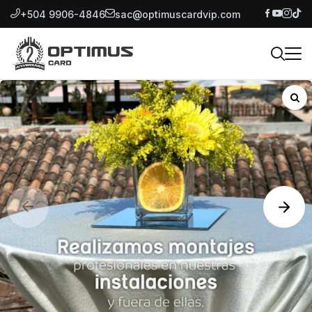
+504 9906-4846
sac@optimuscardvip.com