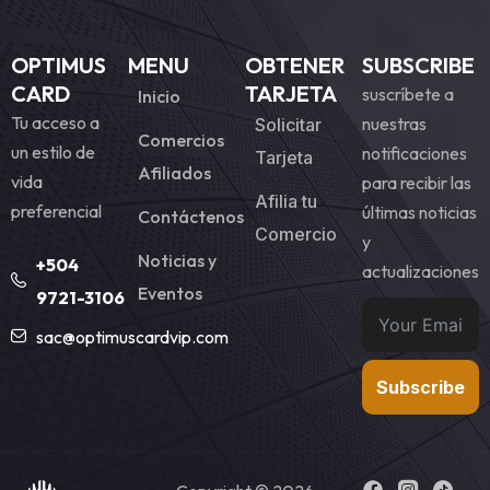
OPTIMUS
MENU
OBTENER
SUBSCRIBE
CARD
TARJETA
suscríbete a
Inicio
Tu acceso a
nuestras
Solicitar
Comercios
un estilo de
notificaciones
Tarjeta
Afiliados
vida
para recibir las
Afilia tu
preferencial
últimas noticias
Contáctenos
Comercio
y
Noticias y
+504
actualizaciones
Eventos
9721-3106
sac@optimuscardvip.com
Subscribe