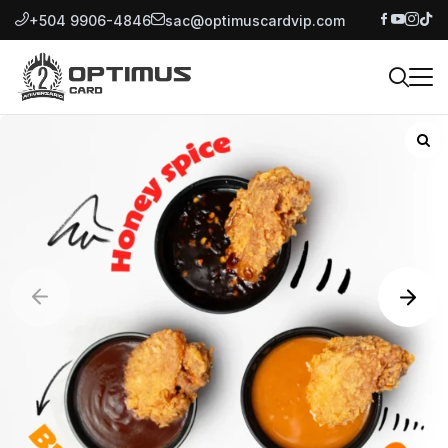
+504 9906-4846
sac@optimuscardvip.com