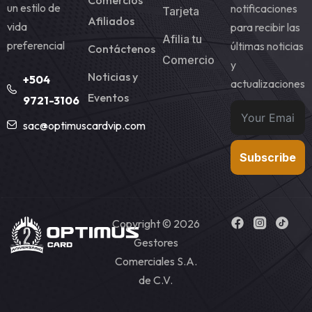
un estilo de
notificaciones
Tarjeta
Afiliados
vida
para recibir las
Afilia tu
preferencial
últimas noticias
Contáctenos
Comercio
y
Noticias y
+504
actualizaciones
Eventos
9721-3106
sac@optimuscardvip.com
Subscribe
Copyright © 2026
Gestores
Comerciales S.A.
de C.V.