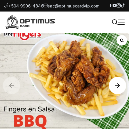
+504 9906-4846
sac@optimuscardvip.com