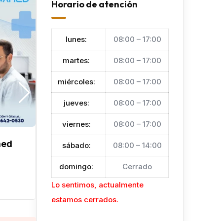
Popular
Horario de atención
lunes
:
08:00 – 17:00
martes
:
08:00 – 17:00
miércoles
:
08:00 – 17:00
jueves
:
08:00 – 17:00
viernes
:
08:00 – 17:00
med
Laboratorio Bueso Arias
sábado
:
08:00 – 14:00
Hace 6 meses
domingo
:
Cerrado
San Pedro Sula
Salud
Lo sentimos, actualmente
estamos cerrados.