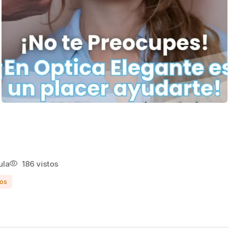
ula
186 vistos
ios