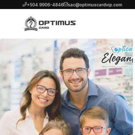
+504 9906-4846
sac@optimuscardvip.com