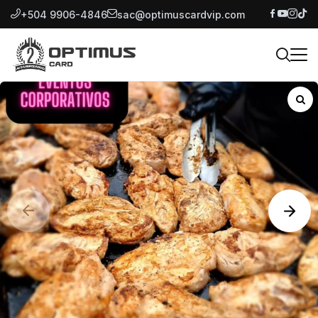
+504 9906-4846
sac@optimuscardvip.com