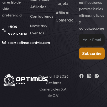
un estilo de
notificaciones
Tarjeta
Afiliados
vida
para recibir las
Afilia tu
preferencial
últimas noticias
Contáctenos
Comercio
y
Noticias y
+504
actualizaciones
Eventos
9721-3106
sac@optimuscardvip.com
Subscribe
Copyright © 2026
Gestores
Comerciales S.A.
de C.V.