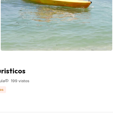
risticos
ula
199 vistos
ios