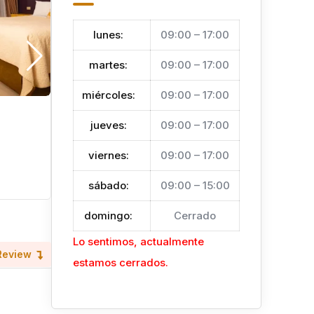
lunes
:
09:00 – 17:00
martes
:
09:00 – 17:00
miércoles
:
09:00 – 17:00
SunSet Hut Hostal
jueves
:
09:00 – 17:00
Hace 6 meses
viernes
:
09:00 – 17:00
Omoa
Turismo
sábado
:
09:00 – 15:00
domingo
:
Cerrado
Lo sentimos, actualmente
Review
estamos cerrados.