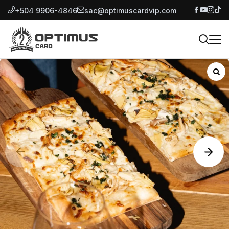
+504 9906-4846
sac@optimuscardvip.com