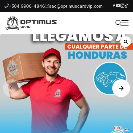
+504 9906-4846
sac@optimuscardvip.com