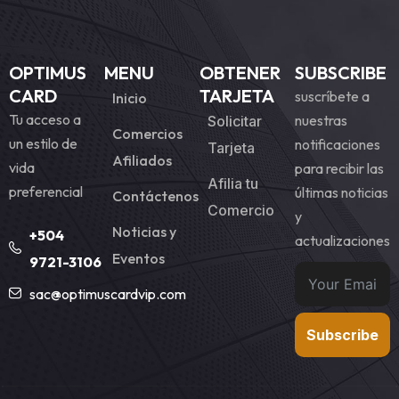
OPTIMUS
MENU
OBTENER
SUBSCRIBE
CARD
TARJETA
suscríbete a
Inicio
Tu acceso a
nuestras
Solicitar
Comercios
un estilo de
notificaciones
Tarjeta
Afiliados
vida
para recibir las
Afilia tu
preferencial
últimas noticias
Contáctenos
Comercio
y
Noticias y
+504
actualizaciones
Eventos
9721-3106
sac@optimuscardvip.com
Subscribe