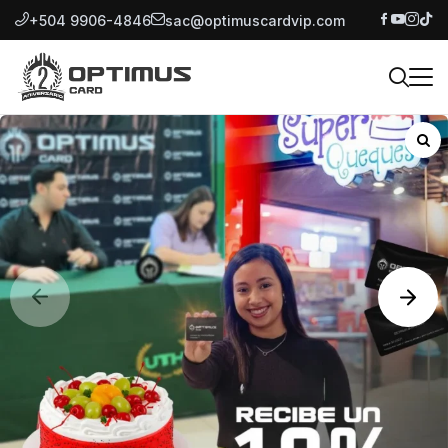
+504 9906-4846
sac@optimuscardvip.com