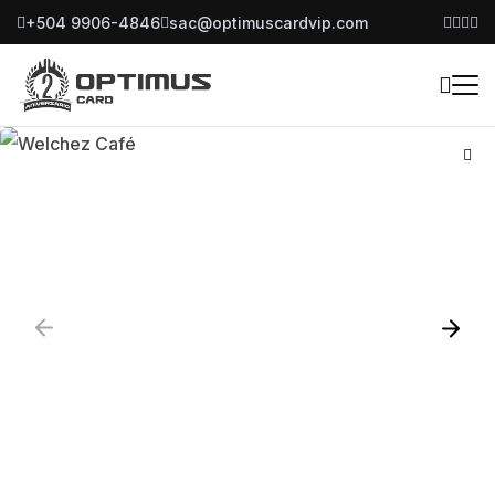
+504 9906-4846
sac@optimuscardvip.com