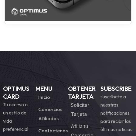
OPTIMUS
MENU
OBTENER
SUBSCRIBE
CARD
TARJETA
suscríbete a
Inicio
Tu acceso a
nuestras
Solicitar
Comercios
un estilo de
notificaciones
Tarjeta
Afiliados
vida
para recibir las
Afilia tu
preferencial
últimas noticias
Contáctenos
Comercio