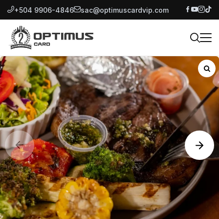
+504 9906-4846
sac@optimuscardvip.com