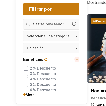
Mostrando 
Filtrar por
Restau
Seleccione una categoría
Ubicación
Beneficios
2% Descuento
3% Descuento
4% Descuento
5% Descuento
6% Descuento
Nacion
More
Benefici
San P