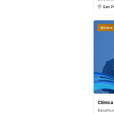
San P
Salud
Clínica
Benefici