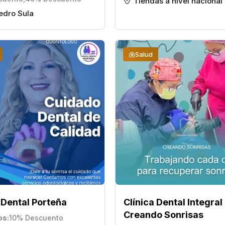
Tiendas a nivel nacional
edro Sula
Salud
 Dental Porteña
Clínica Dental Integral
Creando Sonrisas
os
10% Descuento