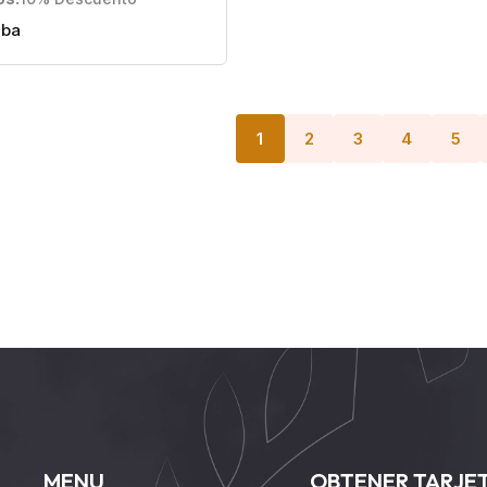
iba
1
2
3
4
5
MENU
OBTENER TARJE