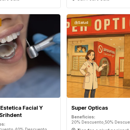
Salud
 Estetica Facial Y
Super Opticas
 Srihdent
Beneficios
20% Descuento
,
50% Descue
os
cuento
,
40% Descuento