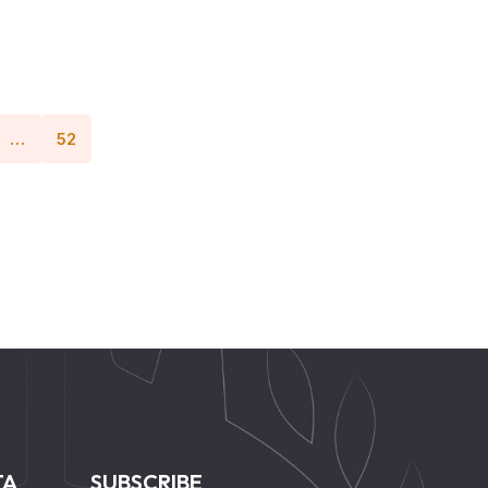
…
52
TA
SUBSCRIBE