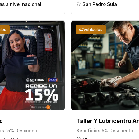
as a nivel nacional
San Pedro Sula
los
Vehículos
c
Taller Y Lubricentro A
os
15% Descuento
Beneficios
5% Descuento