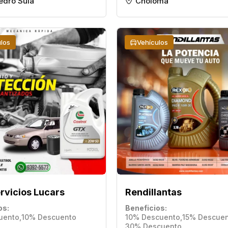
edro Sula
Choloma
los
Vehículos
rvicios Lucars
Rendillantas
os
Beneficios
uento
,
10% Descuento
10% Descuento
,
15% Descue
30% Descuento