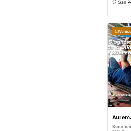
San P
Vehícu
Aurem
Benefici