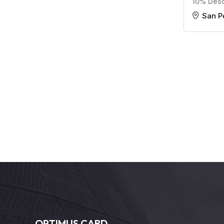
10% Des
San P
OPTIMUS CARD