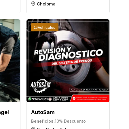
Choloma
Vehículos
ngel
AutoSam
Beneficios
10% Descuento