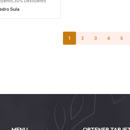
cuento
,
30% Descuento
edro Sula
1
2
3
4
5
MENU
OBTENER TARJE