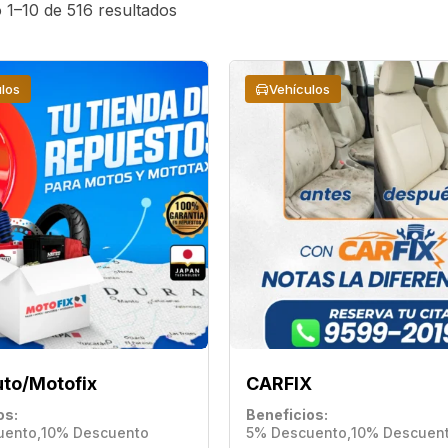
1–10 de 516 resultados
los
Vehículos
to/Motofix
CARFIX
os
Beneficios
uento
,
10% Descuento
5% Descuento
,
10% Descuen