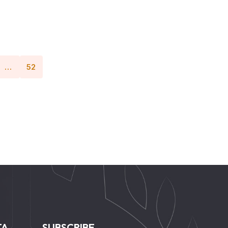
…
52
TA
SUBSCRIBE