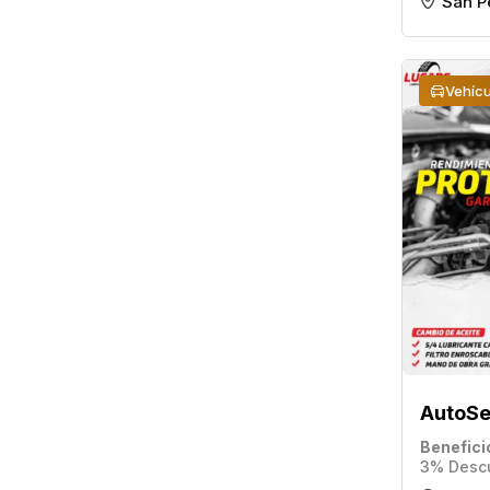
San P
Vehícu
AutoSe
Benefici
3% Desc