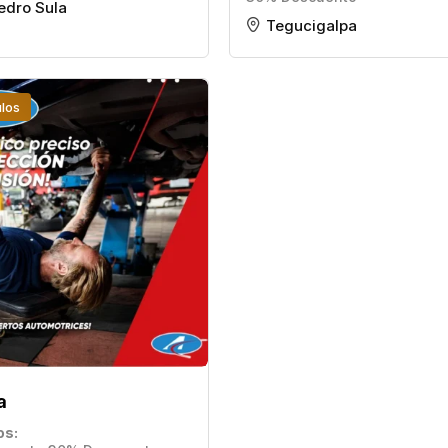
edro Sula
Tegucigalpa
los
a
os